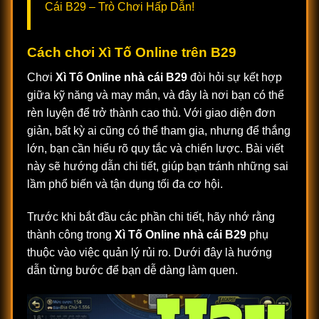
Cái B29 – Trò Chơi Hấp Dẫn!
Cách chơi Xì Tố Online trên B29
Chơi
Xì Tố Online nhà cái B29
đòi hỏi sự kết hợp
giữa kỹ năng và may mắn, và đây là nơi bạn có thể
rèn luyện để trở thành cao thủ. Với giao diện đơn
giản, bất kỳ ai cũng có thể tham gia, nhưng để thắng
lớn, bạn cần hiểu rõ quy tắc và chiến lược. Bài viết
này sẽ hướng dẫn chi tiết, giúp bạn tránh những sai
lầm phổ biến và tận dụng tối đa cơ hội.
Trước khi bắt đầu các phần chi tiết, hãy nhớ rằng
thành công trong
Xì Tố Online nhà cái B29
phụ
thuộc vào việc quản lý rủi ro. Dưới đây là hướng
dẫn từng bước để bạn dễ dàng làm quen.