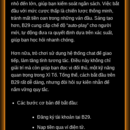
nhỏ đến lớn, giúp bạn kiểm soát ngân sách. Việc bắt
đầu với mức cược thấp là chiến lược thông minh,
tránh mất tiền oan trong những ván đầu. Sáng tạo
hơn, B29 cung cấp chế độ “auto-play” cho người
mới, tự động đưa ra quyết định dựa trên xác suất,
giúp bạn học hỏi nhanh chóng.
Hơn nữa, trò chơi sử dụng hệ thống chat để giao
tiếp, làm tăng tính tương tác. Điều này không chỉ
giải trí mà còn giúp bạn đọc vị đối thủ, một kỹ năng
quan trọng trong Xì Tố. Tổng thể, cách bắt đầu trên
B29 rất dễ dàng, nhưng đòi hỏi sự kiên nhẫn để
nắm vững quy tắc.
Các bước cơ bản để bắt đầu:
Đăng ký tài khoản tại B29.
Nạp tiền qua ví điện tử.