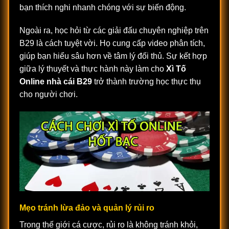
bạn thích nghi nhanh chóng với sự biến động.
Ngoài ra, học hỏi từ các giải đấu chuyên nghiệp trên
B29 là cách tuyệt vời. Họ cung cấp video phân tích,
giúp bạn hiểu sâu hơn về tâm lý đối thủ. Sự kết hợp
giữa lý thuyết và thực hành này làm cho
Xì Tố
Online nhà cái B29
trở thành trường học thực thụ
cho người chơi.
Mẹo tránh lừa đảo và quản lý rủi ro
Trong thế giới cá cược, rủi ro là không tránh khỏi,