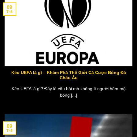
09
Th5
Kèo UEFA là gì – Khám Phá Thế Giới Cá Cược Bóng Đá
Châu Âu
Kèo UEFA là gì? Đây là câu hỏi mà không ít người hâm mộ
bóng [...]
09
Th5