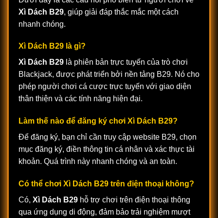
Xì Dách B29
, giúp giải đáp thắc mắc một cách
nhanh chóng.
Xì Dách B29
là gì?
Xì Dách B29
là phiên bản trực tuyến của trò chơi
Blackjack, được phát triển bởi nền tảng B29. Nó cho
phép người chơi cá cược trực tuyến với giao diện
thân thiện và các tính năng hiện đại.
Làm thế nào để đăng ký chơi
Xì Dách B29
?
Để đăng ký, bạn chỉ cần truy cập website B29, chọn
mục đăng ký, điền thông tin cá nhân và xác thực tài
khoản. Quá trình này nhanh chóng và an toàn.
Có thể chơi
Xì Dách B29
trên điện thoại không?
Có,
Xì Dách B29
hỗ trợ chơi trên điện thoại thông
qua ứng dụng di động, đảm bảo trải nghiệm mượt