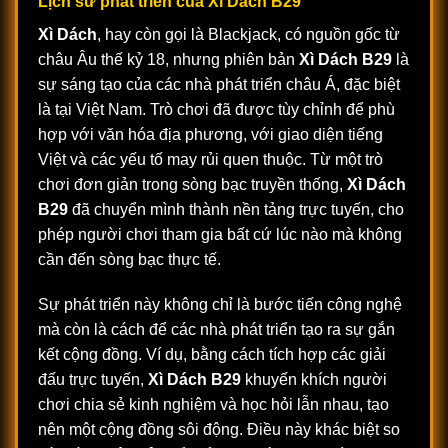
Lịch sử phát triển của
Xì Dách B29
Xì Dách
, hay còn gọi là Blackjack, có nguồn gốc từ
châu Âu thế kỷ 18, nhưng phiên bản
Xì Dách B29
là
sự sáng tạo của các nhà phát triển châu Á, đặc biệt
là tại Việt Nam. Trò chơi đã được tùy chỉnh để phù
hợp với văn hóa địa phương, với giao diện tiếng
Việt và các yếu tố may rủi quen thuộc. Từ một trò
chơi đơn giản trong sòng bạc truyền thống,
Xì Dách
B29
đã chuyển mình thành nền tảng trực tuyến, cho
phép người chơi tham gia bất cứ lúc nào mà không
cần đến sòng bạc thực tế.
Sự phát triển này không chỉ là bước tiến công nghệ
mà còn là cách để các nhà phát triển tạo ra sự gắn
kết cộng đồng. Ví dụ, bằng cách tích hợp các giải
đấu trực tuyến,
Xì Dách B29
khuyến khích người
chơi chia sẻ kinh nghiệm và học hỏi lẫn nhau, tạo
nên một cộng đồng sôi động. Điều này khác biệt so