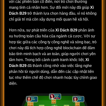
với các phiên bản cổ điển, nơi trò chơi thường
mang tính cá nhân hơn. Sự đổi mới này đã giúp
Xì
Dách B29
trở thành lựa chọn hàng đầu, vì nó không
chỉ giải trí mà còn xây dựng mối quan hệ xã hội.
Hơn nữa, sự phát triển của
Xì Dách B29
phản ánh
xu hướng toàn cầu hóa của ngành cá cược. Với sự
hợp tác giữa các công ty công nghệ và sòng bạc, trò
chơi này đã tích hợp công nghệ blockchain để đảm
bảo tính minh bạch và an toàn, giúp người chơi yên
tâm hơn. Trong bối cảnh cạnh tranh khốc liệt,
Xì
Dách B29
đã thành công nhờ vào việc lắng nghe
phản hồi từ người dùng, dẫn đến các cập nhật liên
tục như thêm chế độ chơi nhanh hoặc tùy chỉnh giao
diện.