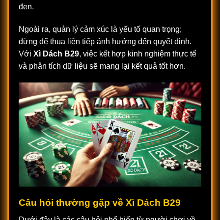
đen.
Ngoài ra, quản lý cảm xúc là yếu tố quan trọng;
đừng để thua liên tiếp ảnh hưởng đến quyết định.
Với
Xì Dách B29
, việc kết hợp kinh nghiệm thực tế
và phân tích dữ liệu sẽ mang lại kết quả tốt hơn.
Câu hỏi thường gặp về
Xì Dách B29
Dưới đây là các câu hỏi phổ biến từ người chơi về