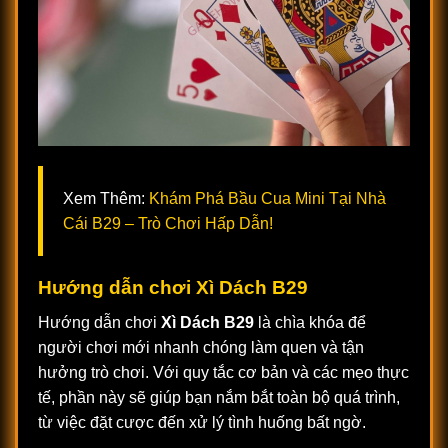
Xem Thêm:
Khám Phá Bầu Cua Mini Tại Nhà
Cái B29 – Trò Chơi Hấp Dẫn!
Hướng dẫn chơi
Xì Dách B29
Hướng dẫn chơi
Xì Dách B29
là chìa khóa để
người chơi mới nhanh chóng làm quen và tận
hưởng trò chơi. Với quy tắc cơ bản và các mẹo thực
tế, phần này sẽ giúp bạn nắm bắt toàn bộ quá trình,
từ việc đặt cược đến xử lý tình huống bất ngờ.