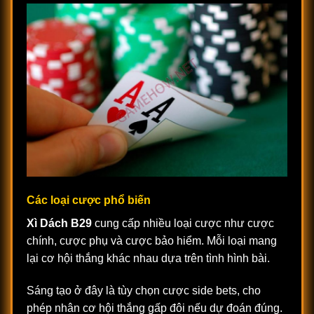
Các loại cược phổ biến
Xì Dách B29
cung cấp nhiều loại cược như cược
chính, cược phụ và cược bảo hiểm. Mỗi loại mang
lại cơ hội thắng khác nhau dựa trên tình hình bài.
Sáng tạo ở đây là tùy chọn cược side bets, cho
phép nhân cơ hội thắng gấp đôi nếu dự đoán đúng.