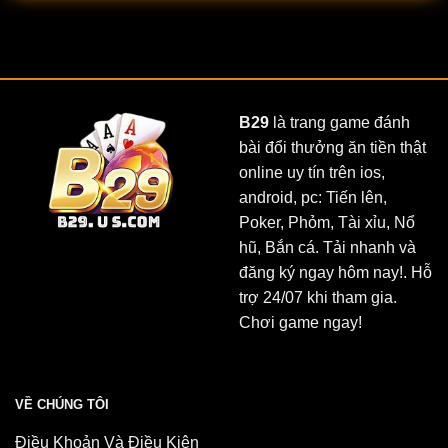
B29
là trang game đánh
bài đổi thưởng ăn tiền thật
online uy tín trên ios,
android, pc: Tiến lên,
Poker, Phỏm, Tài xỉu, Nổ
hũ, Bắn cá. Tải nhanh và
đăng ký ngay hôm nay!. Hỗ
trợ 24/07 khi tham gia.
Chơi game ngay!
VỀ CHÚNG TÔI
Điều Khoản Và Điều Kiện