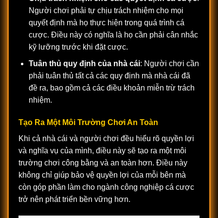
Người chơi phải tự chịu trách nhiệm cho mọi
quyết định mà họ thực hiện trong quá trình cá
cược. Điều này có nghĩa là họ cần phải cân nhắc
kỹ lưỡng trước khi đặt cược.
Tuân thủ quy định của nhà cái
: Người chơi cần
phải tuân thủ tất cả các quy định mà nhà cái đã
đề ra, bao gồm cả các điều khoản miễn trừ trách
nhiệm.
Tạo Ra Một Môi Trường Chơi An Toàn
Khi cả nhà cái và người chơi đều hiểu rõ quyền lợi
và nghĩa vụ của mình, điều này sẽ tạo ra một môi
trường chơi công bằng và an toàn hơn. Điều này
không chỉ giúp bảo vệ quyền lợi của mỗi bên mà
còn góp phần làm cho ngành công nghiệp cá cược
trở nên phát triển bền vững hơn.