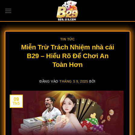
Bỏ
qua
nội
dung
TIN TỨC
Miễn Trừ Trách Nhiệm nhà cái
B29 – Hiểu Rõ Để Chơi An
Toàn Hơn
ĐĂNG VÀO
THÁNG 5 9, 2025
BỞI
09
Th5