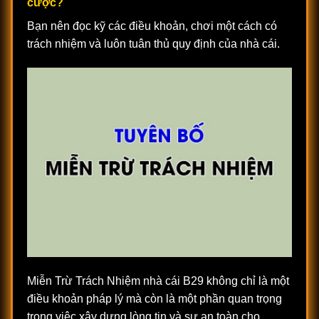
cược?
Bạn nên đọc kỹ các điều khoản, chơi một cách có
trách nhiệm và luôn tuân thủ quy định của nhà cái.
Miễn Trừ Trách Nhiệm nhà cái B29 không chỉ là một
điều khoản pháp lý mà còn là một phần quan trọng
trong việc xây dựng lòng tin và sự an toàn cho