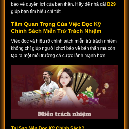
bảo vệ quyền lợi của bản thân. Hãy để nhà cái
B29
giúp bạn tìm hiểu chi tiết.
Tầm Quan Trọng Của Việc Đọc Kỹ
Chính Sách Miễn Trừ Trách Nhiệm
Việc đọc và hiểu rõ chính sách miễn trừ trách nhiệm
không chỉ giúp người chơi bảo vệ bản thân mà còn
tạo ra một môi trường cá cược lành mạnh hơn.
Tại Sao Nên Đọc Kỹ Chính Sách?