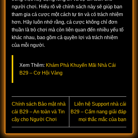
người chơi. Hiểu rõ về chính sách này sẽ giúp bạn
tham gia cá cược một cách tự tin và có trách nhiệm
hơn. Hãy luôn nhớ rằng, cá cược không chỉ đơn
thuần là trò chơi mà còn liên quan đến nhiều yếu tố
khác nhau, bao gồm cả quyền lợi và trách nhiệm
của mỗi người.
Xem Thêm:
Khám Phá Khuyến Mãi Nhà Cái
B29 – Cơ Hội Vàng
Chính sách Bảo mật nhà
Liên hệ Support nhà cái
cái B29 – An toàn và Tin
B29 – Cẩm nang giải đáp
cậy cho Người Chơi
mọi thắc mắc của bạn